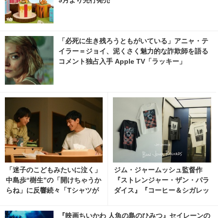
「必死に生き残ろうともがいている」アニャ・テ
イラー＝ジョイ、泥くさく魅力的な詐欺師を語る
コメント独占入手 Apple TV「ラッキー」
「迷子のこどもみたいに泣く」
ジム・ジャームッシュ監督作
中島歩“樹生”の「開けちゃうか
『ストレンジャー・ザン・パラ
らね」に反響続々「Tシャツが
ダイス』『コーヒー＆シガレッ
乾くまで」3話
ツ』bonjour recordsオフィシ
ャルTシャツ発売
『映画ちいかわ 人魚の島のひみつ』セイレーンの