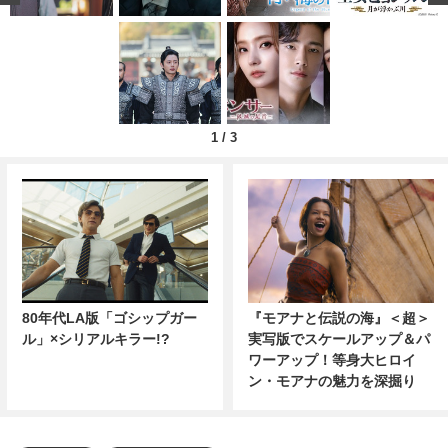
1
/
3
80年代LA版「ゴシップガー
『モアナと伝説の海』＜超＞
ル」×シリアルキラー!?
実写版でスケールアップ＆パ
ワーアップ！等身大ヒロイ
ン・モアナの魅力を深掘り