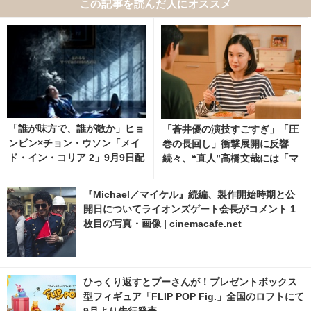
この記事を読んだ人にオススメ
「誰が味方で、誰が敵か」ヒョ
「蒼井優の演技すごすぎ」「圧
ンビン×チョン・ウソン「メイ
巻の長回し」衝撃展開に反響
ド・イン・コリア 2」9月9日配
続々、“直人”高橋文哉には「マ
信開始
ジで読めない」謎深まる「Tシ
ャツが乾くまで」5話
『Michael／マイケル』続編、製作開始時期と公
開日についてライオンズゲート会長がコメント 1
枚目の写真・画像 | cinemacafe.net
ひっくり返すとプーさんが！プレゼントボックス
型フィギュア「FLIP POP Fig.」全国のロフトにて
9月より先行発売