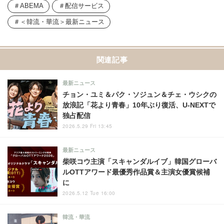
ABEMA
配信サービス
＜韓流・華流＞最新ニュース
関連記事
最新ニュース
チョン・ユミ＆パク・ソジュン＆チェ・ウシクの
放浪記「花より青春」10年ぶり復活、U-NEXTで
独占配信
2026.5.29 Fri 13:45
最新ニュース
柴咲コウ主演「スキャンダルイブ」韓国グローバ
ルOTTアワード最優秀作品賞＆主演女優賞候補
に
2026.5.12 Tue 16:00
韓流・華流