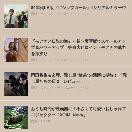
80年代LA版「ゴシップガール」×シリアルキラー!?
提供：ウォルト・ディズニー・ジャパン
『モアナと伝説の海』＜超＞実写版でスケールアッ
プ＆パワーアップ！等身大ヒロイン・モアナの魅力
を深掘り
提供：ウォルト・ディズニー・ジャパン
岡田将生＆玄理、殺し屋“姉弟“の活躍に期待！ 「殺
し屋たちの店 2」レビュー
提供：ウォルト・ディズニー・ジャパン
おうち時間が映画館に！小さくて可愛いおしゃれプ
ロジェクター「XGIMI Nova」
提供：XGIMI