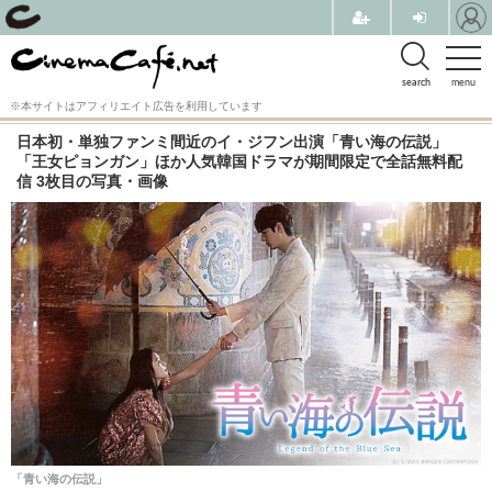
search
menu
※本サイトはアフィリエイト広告を利用しています
日本初・単独ファンミ間近のイ・ジフン出演「青い海の伝説」
「王女ピョンガン」ほか人気韓国ドラマが期間限定で全話無料配
信 3枚目の写真・画像
「青い海の伝説」