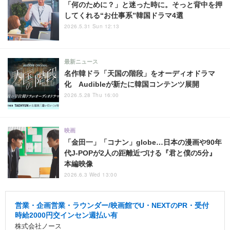
「何のために？」と迷った時に。そっと背中を押
してくれる“お仕事系”韓国ドラマ4選
2026.5.31 Sun 12:13
最新ニュース
名作韓ドラ「天国の階段」をオーディオドラマ
化 Audibleが新たに韓国コンテンツ展開
2026.5.28 Thu 16:00
映画
「金田一」「コナン」globe…日本の漫画や90年
代J-POPが2人の距離近づける『君と僕の5分』
本編映像
2026.6.3 Wed 13:00
営業・企画営業・ラウンダー/映画館でU・NEXTのPR・受付
時給2000円交インセン週払い有
株式会社ノース