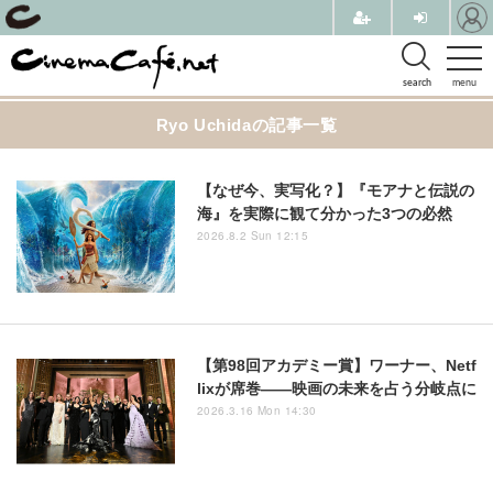
search
menu
Ryo Uchidaの記事一覧
【なぜ今、実写化？】『モアナと伝説の
海』を実際に観て分かった3つの必然
2026.8.2 Sun 12:15
【第98回アカデミー賞】ワーナー、Netf
lixが席巻――映画の未来を占う分岐点に
2026.3.16 Mon 14:30