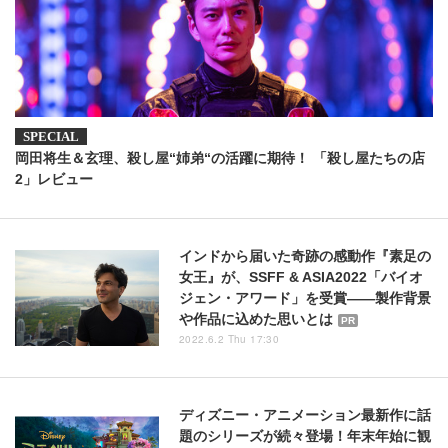
岡田将生＆玄理、殺し屋“姉弟“の活躍に期待！ 「殺し屋たちの店
2」レビュー
インドから届いた奇跡の感動作『素足の
女王』が、SSFF & ASIA2022「バイオ
ジェン・アワード」を受賞――製作背景
や作品に込めた思いとは
PR
2022.6.2 Thu 17:30
ディズニー・アニメーション最新作に話
題のシリーズが続々登場！年末年始に観