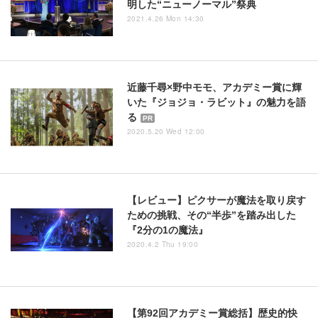
明した“ニューノーマル”祭典
2021.4.26 Mon 14:30
近藤千尋×野中モモ、アカデミー賞に輝
いた『ジョジョ・ラビット』の魅力を語
る
PR
2020.5.20 Wed 12:00
【レビュー】ピクサーが魔法を取り戻す
ための挑戦、その“半歩”を踏み出した
『2分の1の魔法』
2020.4.2 Thu 19:00
【第92回アカデミー賞総括】歴史的快