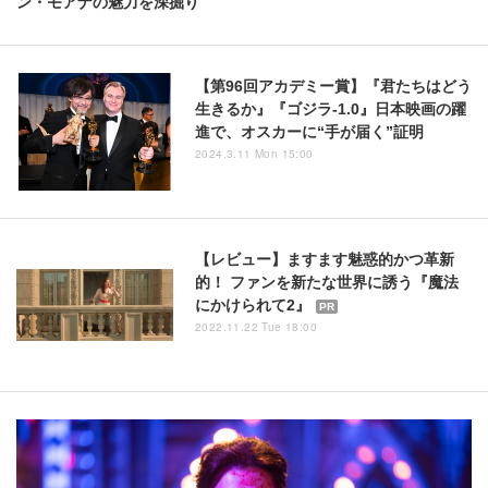
ン・モアナの魅力を深掘り
【第96回アカデミー賞】『君たちはどう
生きるか』『ゴジラ-1.0』日本映画の躍
進で、オスカーに“手が届く”証明
2024.3.11 Mon 15:00
【レビュー】ますます魅惑的かつ革新
的！ ファンを新たな世界に誘う『魔法
にかけられて2』
PR
2022.11.22 Tue 18:00