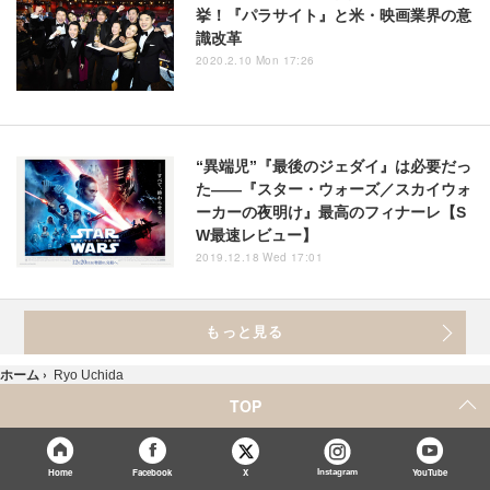
挙！『パラサイト』と米・映画業界の意
識改革
2020.2.10 Mon 17:26
“異端児”『最後のジェダイ』は必要だっ
た――『スター・ウォーズ／スカイウォ
ーカーの夜明け』最高のフィナーレ【S
W最速レビュー】
2019.12.18 Wed 17:01
もっと見る
ホーム
›
Ryo Uchida
TOP
X
Home
Facebook
Instagram
YouTube