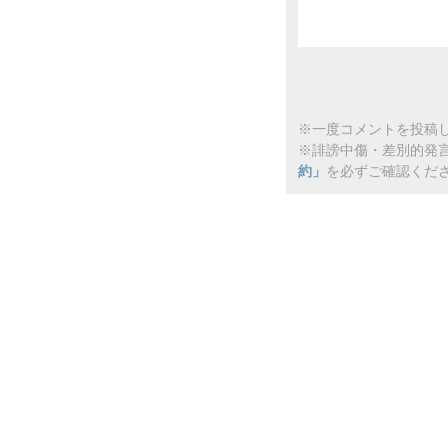
※一度コメントを投稿し
※誹謗中傷・差別的発
約」
を必ずご確認くだ