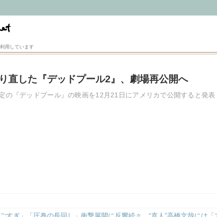
利用しています
に撮り直した『デッドプール2』、劇場再公開へ
未定の『デッドプール』の映画を12月21日にアメリカで公開すると発
ごすぎ」「圧巻の長回し」衝撃展開に反響続々、“直人”高橋文哉には「