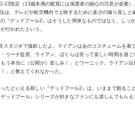
G-13指定（13歳未満の鑑賞には保護者の細心の注意が必要
作品は、テレビや航空機内で上映するために多少の撮り直しと
指定の『デッドプール2』はそうした簡単なものではなく、しっ
しが行われたという。
防音スタジオで撮影したよ。ライアンはあのコスチュームを着
ド・リーチ監督、ライアン、ぼくらは笑って楽しい時間を過ご
、もう本当に（公開が）楽しみ！」とワーニック。ライアン以
よ！」と教えてくれなかった。
なったといえる新しい『デッドプール2』は、いままで観るこ
『デッドプール』シリーズが好きなファンにも楽しんでもらえ