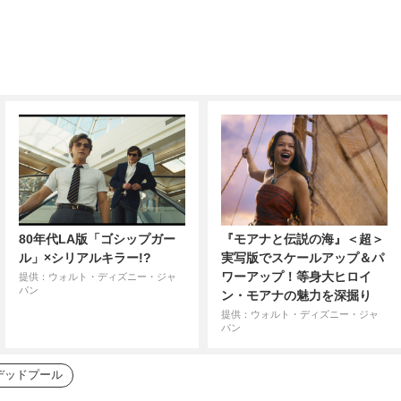
80年代LA版「ゴシップガー
『モアナと伝説の海』＜超＞
ル」×シリアルキラー!?
実写版でスケールアップ＆パ
ワーアップ！等身大ヒロイ
提供：ウォルト・ディズニー・ジャ
パン
ン・モアナの魅力を深掘り
提供：ウォルト・ディズニー・ジャ
パン
デッドプール