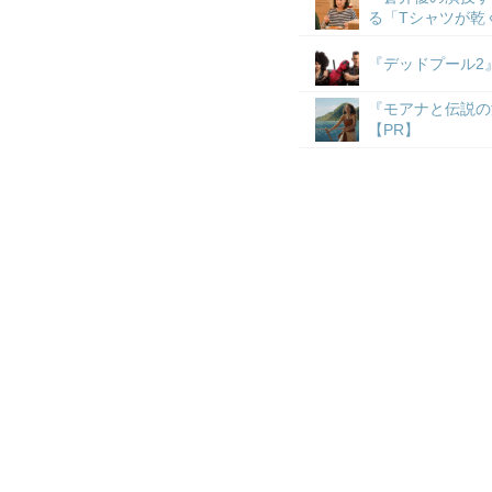
る「Tシャツが乾
『デッドプール2
『モアナと伝説の
【PR】