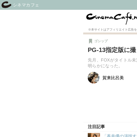
シネマカフェ
※本サイトはアフィリエイト広告を
ゴシップ
PG-13指定版
先月、FOXがタイトル
明らかになった。
賀来比呂美
賀来比呂美
注目記事
「蒼井優の演技す