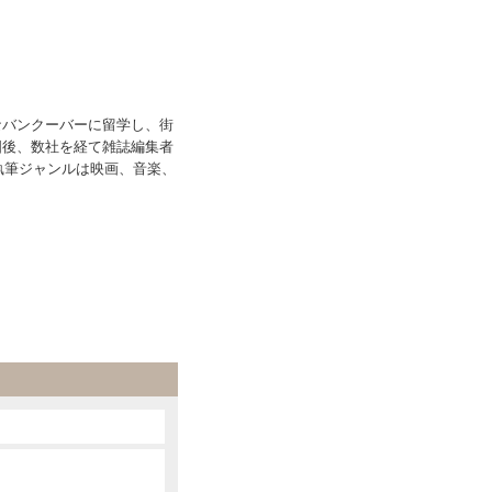
なバンクーバーに留学し、街
国後、数社を経て雑誌編集者
執筆ジャンルは映画、音楽、