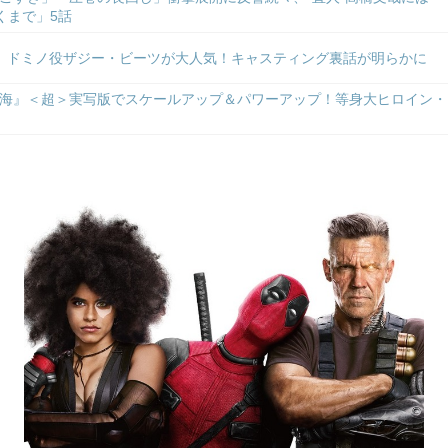
くまで」5話
』ドミノ役ザジー・ビーツが大人気！キャスティング裏話が明らかに
海』＜超＞実写版でスケールアップ＆パワーアップ！等身大ヒロイン・