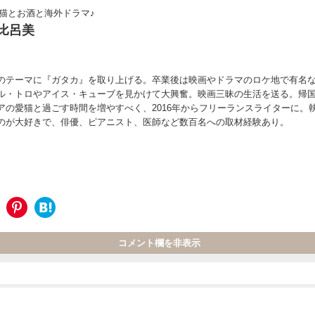
猫とお酒と海外ドラマ♪
比呂美
のテーマに『ガタカ』を取り上げる。卒業後は映画やドラマのロケ地で有名
ル・トロやアイス・キューブを見かけて大興奮。映画三昧の生活を送る。帰
アの愛猫と過ごす時間を増やすべく、2016年からフリーランスライターに。
のが大好きで、俳優、ピアニスト、医師など数百名への取材経験あり。
コメント欄を非表示