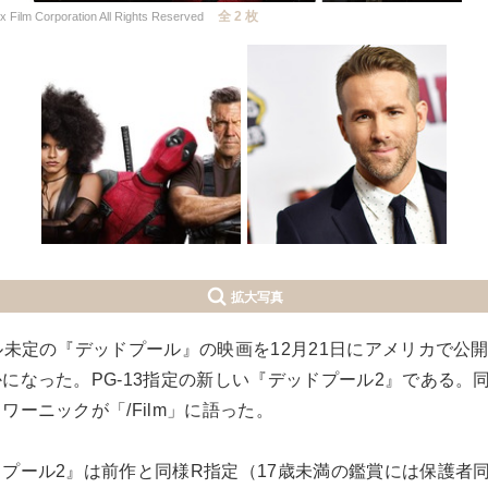
全 2 枚
Film Corporation All Rights Reserved
拡大写真
ル未定の『デッドプール』の映画を12月21日にアメリカで公
になった。PG-13指定の新しい『デッドプール2』である。
ワーニックが「/Film」に語った。
プール2』は前作と同様R指定（17歳未満の鑑賞には保護者