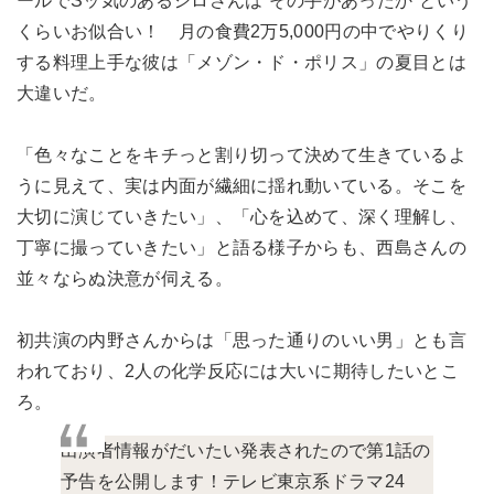
ールでSッ気のあるシロさんは“その手があったか”という
くらいお似合い！ 月の食費2万5,000円の中でやりくり
する料理上手な彼は「メゾン・ド・ポリス」の夏目とは
大違いだ。
「色々なことをキチっと割り切って決めて生きているよ
うに見えて、実は内面が繊細に揺れ動いている。そこを
大切に演じていきたい」、「心を込めて、深く理解し、
丁寧に撮っていきたい」と語る様子からも、西島さんの
並々ならぬ決意が伺える。
初共演の内野さんからは「思った通りのいい男」とも言
われており、2人の化学反応には大いに期待したいとこ
ろ。
出演者情報がだいたい発表されたので第1話の
予告を公開します！テレビ東京系ドラマ24