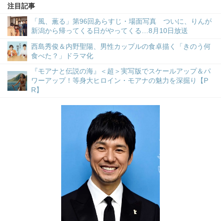
注目記事
「風、薫る」第96回あらすじ・場面写真 ついに、りんが
新潟から帰ってくる日がやってくる…8月10日放送
西島秀俊＆内野聖陽、男性カップルの食卓描く「きのう何
食べた？」ドラマ化
『モアナと伝説の海』＜超＞実写版でスケールアップ＆パ
ワーアップ！等身大ヒロイン・モアナの魅力を深掘り【P
R】