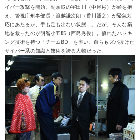
イバー攻撃を開始。副頭取の宇田川（中尾彬）が頭を抱
え、警視庁刑事部長・浪越謙次朗（香川照之）が緊急対
応にあたるが、手も足も出ない状態…。だが、そんな窮
地を救ったのが明智小五郎（西島秀俊）。優れたハッキ
ング技術を持つ「チームBD」を率い、自らもズバ抜けた
サイバー系の知識と技術を誇る人物だった。