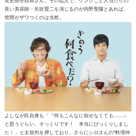
筧史朗を西島さん、その恋人で、ケンジこと人当たりの
良い美容師・矢吹賢二を演じるのが内野聖陽とあれば、
世間がザワつくのは当然。
よしなが氏自身も「『何もこんなに似せなくても……』
と思うぐらい、そっくりです！ 本当にびっくりしまし
た！」と太鼓判を押しており、さらにシロさんの“料理仲