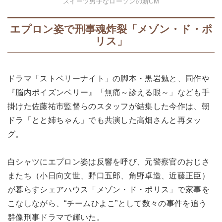
スイーツ男子なローソンの新CM
エプロン姿で刑事魂炸裂「メゾン・ド・ポ
リス」
ドラマ「ストベリーナイト」の脚本・黒岩勉と、同作や
『脳内ポイズンベリー』「無痛～診える眼～」なども手
掛けた佐藤祐市監督らのスタッフが結集した今作は、朝
ドラ「とと姉ちゃん」でも共演した高畑さんと再タッ
グ。
白シャツにエプロン姿は反響を呼び、元警察官のおじさ
またち（小日向文世、野口五郎、角野卓造、近藤正臣）
が暮らすシェアハウス「メゾン・ド・ポリス」で家事を
こなしながら、“チームひよこ”として数々の事件を追う
群像刑事ドラマで輝いた。