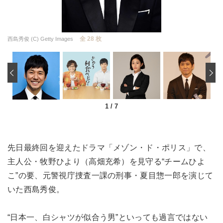
全 28 枚
西島秀俊 (C) Getty Images
‹
1
/
7
先日最終回を迎えたドラマ「メゾン・ド・ポリス」で、
主人公・牧野ひより（高畑充希）を見守る“チームひよ
こ”の要、元警視庁捜査一課の刑事・夏目惣一郎を演じて
いた西島秀俊。
“日本一、白シャツが似合う男”といっても過言ではない