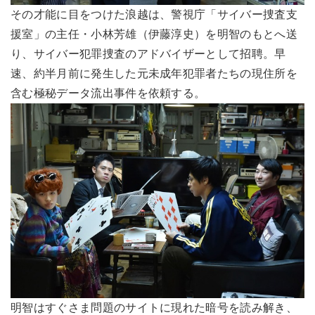
その才能に目をつけた浪越は、警視庁「サイバー捜査支
援室」の主任・小林芳雄（伊藤淳史）を明智のもとへ送
り、サイバー犯罪捜査のアドバイザーとして招聘。早
速、約半月前に発生した元未成年犯罪者たちの現住所を
含む極秘データ流出事件を依頼する。
明智はすぐさま問題のサイトに現れた暗号を読み解き、