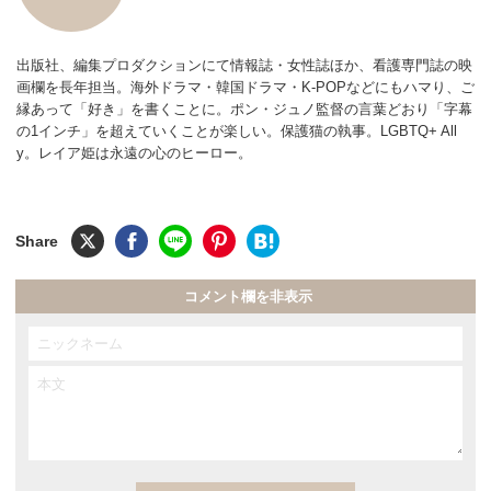
出版社、編集プロダクションにて情報誌・女性誌ほか、看護専門誌の映
画欄を長年担当。海外ドラマ・韓国ドラマ・K-POPなどにもハマり、ご
縁あって「好き」を書くことに。ポン・ジュノ監督の言葉どおり「字幕
の1インチ」を超えていくことが楽しい。保護猫の執事。LGBTQ+ All
y。レイア姫は永遠の心のヒーロー。
コメント欄を非表示