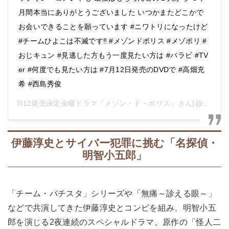
月間本当にありがとうございました いつかまたどこかで
お会いできることを願っています #ニワトリになったけど
#チームひよこは不滅です‼️ #メゾンドポリス #メゾポリ #
おじキュン #見逃した方もう一度見たい方は #パラビ #TV
er #何度でも見たい方は #7月12日発売のDVDで #高畑充
希 #西島秀俊
7/12発売決定金曜ドラマ『メゾン・ド・ポリス』
さん(@mdp_tbs2019)がシェアした投稿 -
伊藤淳史とサイバー犯罪に挑む「名探偵・
明智小五郎」
「チーム・バチスタ」シリーズや「無痛～診える眼～」
などで共演してきた伊藤淳史とコンビを組み、明智小五
郎を演じる2夜連続のスペシャルドラマ。原作の「怪人二