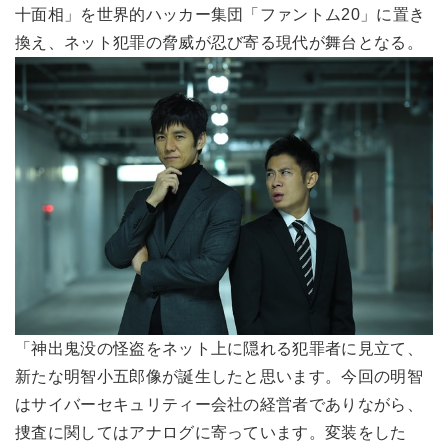
十面相」を世界的ハッカー集団「ファントム20」に置き
換え、ネット犯罪の脅威が忍び寄る現代が舞台となる。
「神出鬼没の怪盗をネット上に隠れる犯罪者に見立て、
新たな明智小五郎像が誕生したと思います。今回の明智
はサイバーセキュリティー会社の経営者でありながら、
捜査に関してはアナログに寄っています。変装をした