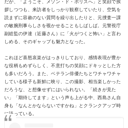
だが、「ようこそ、メゾン・ド・ポリスへ」と笑顔で挨
拶しつつも、来訪者をしっかり観察していたり、空気を
読まずに容赦のない質問を繰り出したりと、元捜査一課
の敏腕刑事らしさを覗かせることもしばしば。元警視庁
副総監の伊達（近藤さん）に「火がつくと怖い」と言わ
しめる、そのギャップも魅力となった。
これほど喜怒哀楽がはっきりしており、感情表現が豊か
な役柄もめずらしく、不意打ちの笑顔にドキッとした方
も多いだろう。また、ベテラン俳優たちとワチャワチャ
している様子も新鮮に映り、この撮影、相当楽しかった
だろうな、と想像せずにはいられない。「続きが見た
い」「期待してます」という声も上がる中、西島さん自
身も「なんとかならないですかね」とクランクアップ時
に語っている。