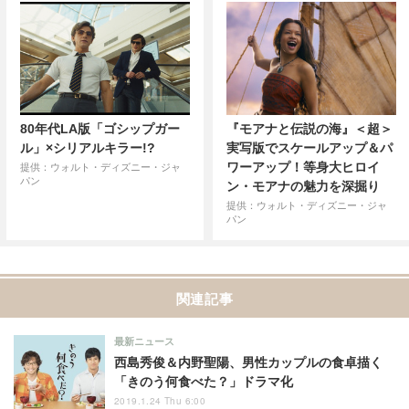
80年代LA版「ゴシップガー
『モアナと伝説の海』＜超＞
ル」×シリアルキラー!?
実写版でスケールアップ＆パ
ワーアップ！等身大ヒロイ
提供：ウォルト・ディズニー・ジャ
パン
ン・モアナの魅力を深掘り
提供：ウォルト・ディズニー・ジャ
パン
関連記事
最新ニュース
西島秀俊＆内野聖陽、男性カップルの食卓描く
「きのう何食べた？」ドラマ化
2019.1.24 Thu 6:00