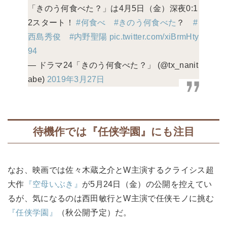
「きのう何食べた？」は4月5日（金）深夜0:1
2スタート！
#何食べ
#きのう何食べた
？
#
西島秀俊
#内野聖陽
pic.twitter.com/xiBrmHty
94
— ドラマ24「きのう何食べた？」 (@tx_nanit
abe)
2019年3月27日
待機作では『任侠学園』にも注目
なお、映画では佐々木蔵之介とW主演するクライシス超
大作
『空母いぶき』
が5月24日（金）の公開を控えてい
るが、気になるのは西田敏行とW主演で任侠モノに挑む
『任侠学園』
（秋公開予定）だ。