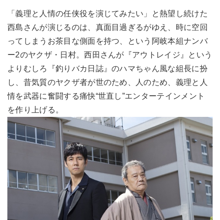
「義理と人情の任侠役を演じてみたい」と熱望し続けた
西島さんが演じるのは、真面目過ぎるがゆえ、時に空回
ってしまうお茶目な側面を持つ、という阿岐本組ナンバ
ー2のヤクザ・日村。西田さんが『アウトレイジ』という
よりむしろ『釣りバカ日誌』のハマちゃん風な組長に扮
し、昔気質のヤクザ者が世のため、人のため、義理と人
情を武器に奮闘する痛快“世直し”エンターテインメント
を作り上げる。