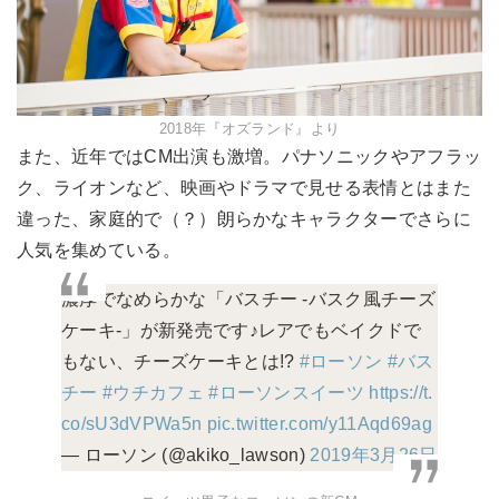
2018年『オズランド』より
また、近年ではCM出演も激増。パナソニックやアフラッ
ク、ライオンなど、映画やドラマで見せる表情とはまた
違った、家庭的で（？）朗らかなキャラクターでさらに
人気を集めている。
濃厚でなめらかな「バスチー -バスク風チーズ
ケーキ-」が新発売です♪レアでもベイクドで
もない、チーズケーキとは!?
#ローソン
#バス
チー
#ウチカフェ
#ローソンスイーツ
https://t.
co/sU3dVPWa5n
pic.twitter.com/y11Aqd69ag
— ローソン (@akiko_lawson)
2019年3月26日