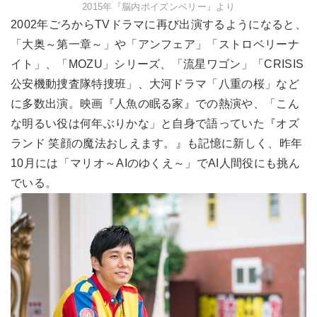
2015年『脳内ポイズンベリー』より
2002年ごろからTVドラマに再び出演するようになると、
「大奥～第一章～」や「アンフェア」「ストロベリーナ
イト」、「MOZU」シリーズ、「流星ワゴン」「CRISIS
公安機動捜査隊特捜班」、大河ドラマ「八重の桜」など
に多数出演。映画『人魚の眠る家』での熱演や、「こん
な明るい役は何年ぶりかな」と自身で語っていた『オズ
ランド 笑顔の魔法おしえます。』も記憶に新しく、昨年
10月には「マリオ～AIのゆくえ～」でAI人間役にも挑ん
でいる。