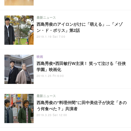
最新ニュース
西島秀俊のアイロンがけに「萌える」…「メゾ
ン・ド・ポリス」第2話
2019.1.19 Sat 7:00
映画
西島秀俊×西田敏行W主演！ 笑って泣ける「任侠
学園」映画化
2019.1.25 Fri 6:00
最新ニュース
西島秀俊の“料理仲間”に田中美佐子が決定「きの
う何食べた？」共演者
2019.3.23 Sat 12:00