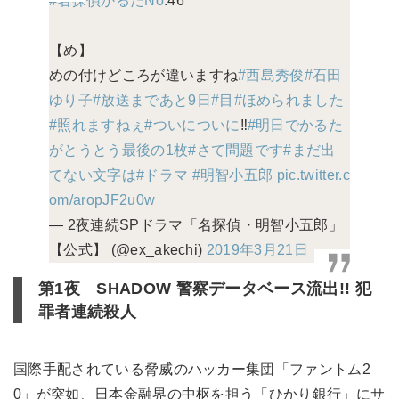
#名探偵かるたNo
.46
【め】
めの付けどころが違いますね
#西島秀俊
#石田
ゆり子
#放送まであと9日
#目
#ほめられました
#照れますねぇ
#ついについに
‼️
#明日でかるた
がとうとう最後の1枚
#さて問題です
#まだ出
てない文字は
#ドラマ
#明智小五郎
pic.twitter.c
om/aropJF2u0w
— 2夜連続SPドラマ「名探偵・明智小五郎」
【公式】 (@ex_akechi)
2019年3月21日
第1夜 SHADOW 警察データベース流出!! 犯
罪者連続殺人
国際手配されている脅威のハッカー集団「ファントム2
0」が突如、日本金融界の中枢を担う「ひかり銀行」にサ