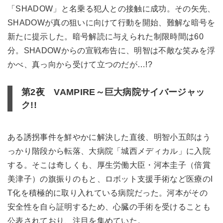
「SHADOW」と名乗る犯人との接触に成功。その矢先、
SHADOWが真の狙いに向けて行動を開始、難解な暗号を
新たに提示した。暗号解読に与えられた制限時間は60
分。SHADOWからの宣戦布告に、明智は不敵な笑みを浮
かべ、真っ向から受けて立つのだが…!?
第2夜 VAMPIRE～巨大病院サイバージャッ
ク!!
ある誘拐事件を鮮やかに解決した直後、明智小五郎はう
っかり階段から転落、大病院「城西メディカル」に入院
する。そこは奇しくも、厚生労働大臣・河本圭子（倍賞
美津子）の旗振りのもと、ロボット支援手術など医療のI
T化を積極的に取り入れている病院だった。河本がその
安全性を自ら証明するため、心臓の手術を受けることも
公表されており、注目を集めていた。