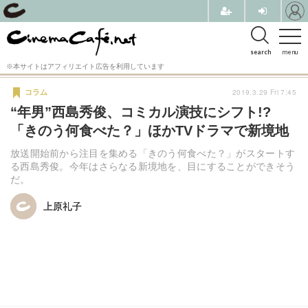
search
menu
※本サイトはアフィリエイト広告を利用しています
2019.3.29 Fri 7:45
コラム
“年男”西島秀俊、コミカル演技にシフト!?
「きのう何食べた？」ほかTVドラマで新境地
放送開始前から注目を集める「きのう何食べた？」がスタートす
る西島秀俊。今年はさらなる新境地を、目にすることができそう
だ。
上原礼子
上原礼子