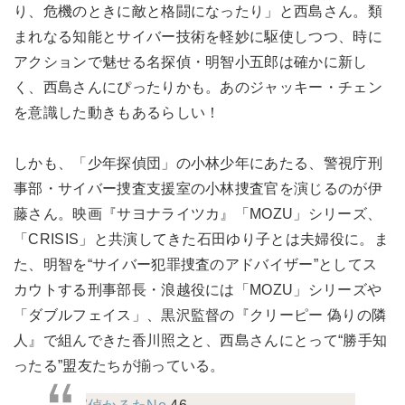
り、危機のときに敵と格闘になったり」と西島さん。類
まれなる知能とサイバー技術を軽妙に駆使しつつ、時に
アクションで魅せる名探偵・明智小五郎は確かに新し
く、西島さんにぴったりかも。あのジャッキー・チェン
を意識した動きもあるらしい！
しかも、「少年探偵団」の小林少年にあたる、警視庁刑
事部・サイバー捜査支援室の小林捜査官を演じるのが伊
藤さん。映画『サヨナライツカ』「MOZU」シリーズ、
「CRISIS」と共演してきた石田ゆり子とは夫婦役に。ま
た、明智を“サイバー犯罪捜査のアドバイザー”としてス
カウトする刑事部長・浪越役には「MOZU」シリーズや
「ダブルフェイス」、黒沢監督の『クリーピー 偽りの隣
人』で組んできた香川照之と、西島さんにとって“勝手知
ったる”盟友たちが揃っている。