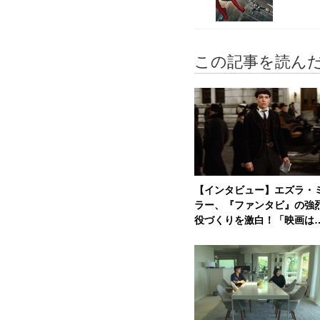
この記事を読ん
【インタビュー】エズラ・
ラー、『ファンタビ』の強
役づくりを激白！「映画は
高の魔法だから」 | cinema
afe.net