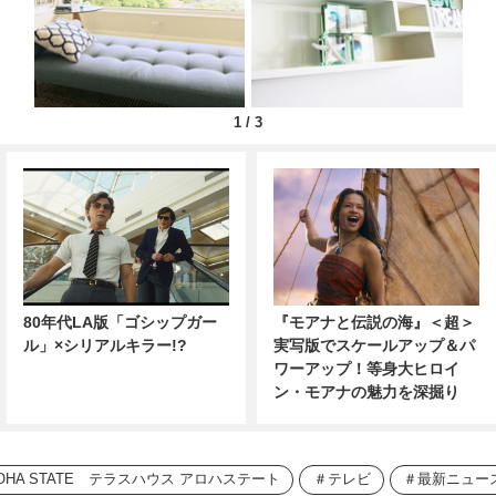
1
/
3
80年代LA版「ゴシップガー
『モアナと伝説の海』＜超＞
ル」×シリアルキラー!?
実写版でスケールアップ＆パ
ワーアップ！等身大ヒロイ
ン・モアナの魅力を深掘り
 ALOHA STATE テラスハウス アロハステート
テレビ
最新ニュー