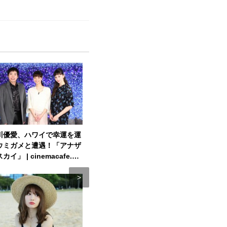
川優愛、ハワイで幸運を運
タロン・エガートンも「最高
「風、薫る
ウミガメと遭遇！「アナザ
だよ」『キングスマン』“強
じ・場面
カイ」 | cinemacafe.ne
烈”新キャラ大集合 | cinema
が新潟か
cafe.net
ってくる…
目の写真・画像
e.net