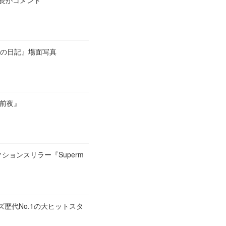
会長がコメント
命の日記』場面写真
戦前夜』
ションスリラー『Superm
ズ歴代No.1の大ヒットスタ