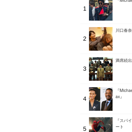
『Mic
川口春奈
満席続出
『Mic
ax』
『スパイ
ート