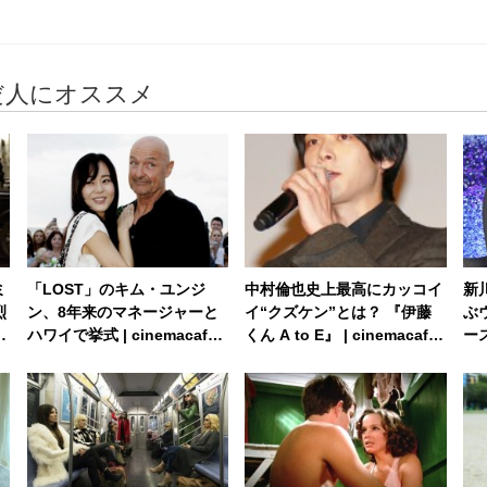
だ人にオススメ
ミ
「LOST」のキム・ユンジ
中村倫也史上最高にカッコイ
新
烈
ン、8年来のマネージャーと
イ“クズケン”とは？ 『伊藤
ぶ
最
ハワイで挙式 | cinemacafe.
くん A to E』 | cinemacafe.
ース
c
net
net
t