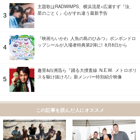
主題歌はRADWIMPS、横浜流星×広瀬すず『汝、
星のごとく』心がすれ違う最新予告
『映画ちいかわ 人魚の島のひみつ』ボンボンドロ
ップシールが入場者特典第2弾に! 8月8日から
趣里&白洲迅ら『踊る大捜査線 N.E.W. メトロポリ
スを駆け抜けろ!』新メンバー特別紹介映像
この記事を読んだ人にオススメ