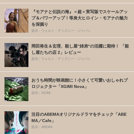
『モアナと伝説の海』＜超＞実写版でスケールアッ
プ＆パワーアップ！等身大ヒロイン・モアナの魅力
を深掘り
提供：ウォルト・ディズニー・ジャパン
岡田将生＆玄理、殺し屋“姉弟“の活躍に期待！ 「殺
し屋たちの店 2」レビュー
提供：ウォルト・ディズニー・ジャパン
おうち時間が映画館に！小さくて可愛いおしゃれプ
ロジェクター「XGIMI Nova」
提供：XGIMI
注目のABEMAオリジナルドラマをチェック「ABE
MA／Cafe」
提供：ABEMA