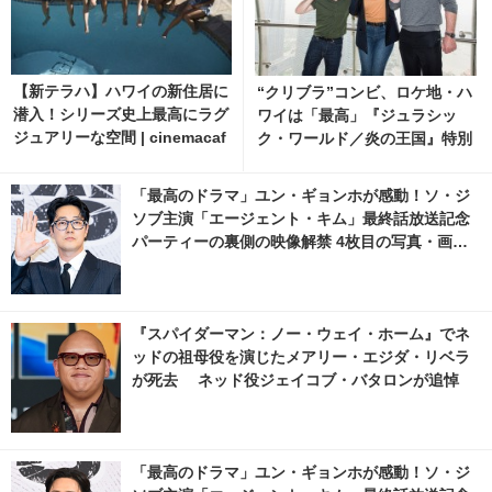
【新テラハ】ハワイの新住居に
“クリブラ”コンビ、ロケ地・ハ
潜入！シリーズ史上最高にラグ
ワイは「最高」『ジュラシッ
ジュアリーな空間 | cinemacaf
ク・ワールド／炎の王国』特別
e.net
映像 | cinemacafe.net
「最高のドラマ」ユン・ギョンホが感動！ソ・ジ
ソブ主演「エージェント・キム」最終話放送記念
パーティーの裏側の映像解禁 4枚目の写真・画像 |
cinemacafe.net
『スパイダーマン：ノー・ウェイ・ホーム』でネ
ッドの祖母役を演じたメアリー・エジダ・リベラ
が死去 ネッド役ジェイコブ・バタロンが追悼
「最高のドラマ」ユン・ギョンホが感動！ソ・ジ