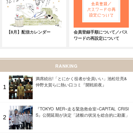
【8月】配信カレンダー
会員登録手順について／パス
ワードの再設定について
RANKING
満席続出!「とにかく役者が全員いい」池松壮亮&
仲野太賀らに熱い口コミ『開戦前夜』
『TOKYO MER~走る緊急救命室~CAPITAL CRISI
S』公開延期が決定「諸般の状況を総合的に勘案」