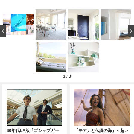
‹
1
/
3
80年代LA版「ゴシップガー
『モアナと伝説の海』＜超＞