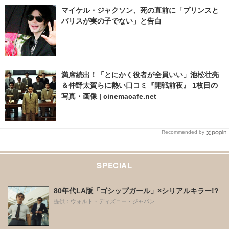
マイケル・ジャクソン、死の直前に「プリンスと
パリスが実の子でない」と告白
満席続出！「とにかく役者が全員いい」池松壮亮
＆仲野太賀らに熱い口コミ『開戦前夜』 1枚目の
写真・画像 | cinemacafe.net
Recommended by
SPECIAL
80年代LA版「ゴシップガール」×シリアルキラー!?
提供：ウォルト・ディズニー・ジャパン