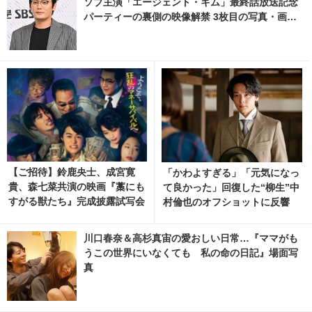
ソブ主演「エージェント・キム」最終話放送記念
パーティーの裏側の映像解禁 3枚目の写真・画像 |
cinemacafe.net
【ご招待】鈴鹿央士、成宮寛
「かわよすぎる」「元気になっ
貴、森七菜共演の映画『藁にも
て良かった」回復した“柳生”中
すがる獣たち』完成披露試写会
村倫也のオフショットに反響
に10組20名様
「風、薫る」
川口春奈＆高杉真宙の愛おしい日常…『ママがも
うこの世界にいなくても 私の命の日記』場面写
真