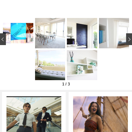
‹
1
/
3