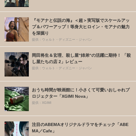
『モアナと伝説の海』＜超＞実写版でスケールアッ
プ＆パワーアップ！等身大ヒロイン・モアナの魅力
を深掘り
提供：ウォルト・ディズニー・ジャパン
岡田将生＆玄理、殺し屋“姉弟“の活躍に期待！ 「殺
し屋たちの店 2」レビュー
提供：ウォルト・ディズニー・ジャパン
おうち時間が映画館に！小さくて可愛いおしゃれプ
ロジェクター「XGIMI Nova」
提供：XGIMI
注目のABEMAオリジナルドラマをチェック「ABE
MA／Cafe」