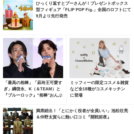
ひっくり返すとプーさんが！プレゼントボックス
型フィギュア「FLIP POP Fig.」全国のロフトにて
9月より先行発売
「最高の相棒」「凪玲王可愛す
ミッフィーの限定コスメ＆雑貨
ぎ」綱啓永、K（＆TEAM）と
など全18種がコスメキッチン
『ブルーロック』“相棒”おんぶ
に登場
ショット公開
満席続出！「とにかく役者が全員いい」池松壮亮
＆仲野太賀らに熱い口コミ『開戦前夜』