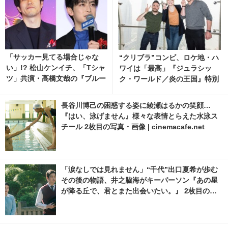
「サッカー見てる場合じゃな
“クリブラ”コンビ、ロケ地・ハ
い」!? 松山ケンイチ、「Tシャ
ワイは「最高」『ジュラシッ
ツ」共演・高橋文哉の『ブルー
ク・ワールド／炎の王国』特別
ロック』鑑賞報告に反響続々
映像 | cinemacafe.net
長谷川博己の困惑する姿に綾瀬はるかの笑顔…
『はい、泳げません』様々な表情とらえた水泳ス
チール 2枚目の写真・画像 | cinemacafe.net
「涙なしでは見れません」“千代”出口夏希が歩む
その後の物語、井之脇海がキーパーソン『あの星
が降る丘で、君とまた出会いたい。』 2枚目の写
真・画像 | cinemacafe.net