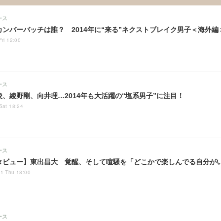
ース
カンバーバッチは誰？ 2014年に“来る”ネクストブレイク男子＜海外編
Fri 12:00
ース
俊、綾野剛、向井理…2014年も大活躍の“塩系男子”に注目！
Sat 18:24
ース
タビュー】東出昌大 覚醒、そして喧騒を「どこかで楽しんでる自分が
1 Thu 18:00
ース