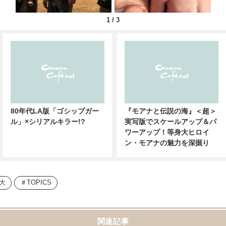
1
/
3
80年代LA版「ゴシップガー
『モアナと伝説の海』＜超＞
ル」×シリアルキラー!?
実写版でスケールアップ＆パ
ワーアップ！等身大ヒロイ
ン・モアナの魅力を深掘り
大
TOPICS
関連記事