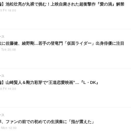
編】池松壮亮が丸裸で挑む！上映自粛された超衝撃作『愛の渦』解禁
5 Fri 18:00
ース
汰に佐藤健、綾野剛…若手の登竜門「仮面ライダー」出身俳優に注目
 Tue 20:08
ース
編】山崎賢人＆剛力彩芽で“王道恋愛映画”…『L・DK』
0 Fri 14:30
ース
孝、ファンの前での初めての生演奏に「指が震えた」
4 Mon 12:00