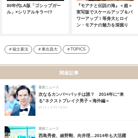
80年代LA版「ゴシップガー
『モアナと伝説の海』＜超＞
ル」×シリアルキラー!?
実写版でスケールアップ＆パ
ワーアップ！等身大ヒロイ
ン・モアナの魅力を深掘り
福士蒼汰
東出昌大
TOPICS
関連記事
最新ニュース
次なるカンバーバッチは誰？ 2014年に“来
る”ネクストブレイク男子＜海外編＞
2014.1.3 Fri 12:00
最新ニュース
西島秀俊、綾野剛、向井理…2014年も大活躍