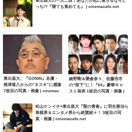
東出昌大の一人二役！あなたが恋に落ちるならど
っち!?『寝ても覚めても』 | cinemacafe.net
東出昌大、『GONIN』名優・
綾野剛＆榮倉奈々、佐藤浩市
根津甚八からの“タスキ”に感激
の“部下”に！『64』豪華キャ
7枚目の写真・画像 | cinemac
スト発表 1枚目の写真・画像 |
afe.net
cinemacafe.net
松山ケンイチ×東出昌大『聖の青春』に羽生善治ら
将棋界＆エンタメ界から絶賛続々！ 3枚目の写
真・画像 | cinemacafe.net