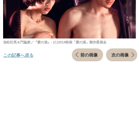
池松壮亮＆門脇麦／『愛の渦』- (C)2014映画「愛の渦」製作委員会
前の画像
次の画像
この記事へ戻る