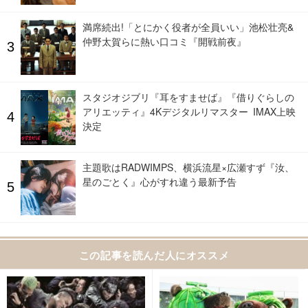
満席続出!「とにかく役者が全員いい」池松壮亮&
仲野太賀らに熱い口コミ『開戦前夜』
スタジオジブリ『耳をすませば』『借りぐらしの
アリエッティ』4Kデジタルリマスター IMAX上映
決定
主題歌はRADWIMPS、横浜流星×広瀬すず『汝、
星のごとく』心がすれ違う最新予告
この記事を読んだ人にオススメ