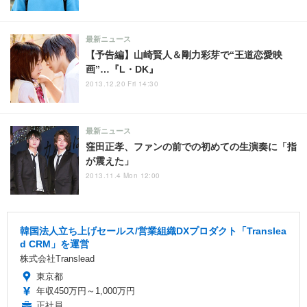
最新ニュース
【予告編】山崎賢人＆剛力彩芽で“王道恋愛映
画”…『L・DK』
2013.12.20 Fri 14:30
最新ニュース
窪田正孝、ファンの前での初めての生演奏に「指
が震えた」
2013.11.4 Mon 12:00
韓国法人立ち上げセールス/営業組織DXプロダクト「Translea
d CRM」を運営
株式会社Translead
東京都
年収450万円～1,000万円
正社員