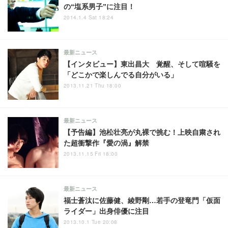
の“塩系男子”に注目！
2014.1.4 Sat 18:24
最新ニュース
【インタビュー】東出昌大 覚醒、そして喧騒を
「どこかで楽しんでる自分がいる」
2013.11.21 Thu 18:00
最新ニュース
【予告編】池松壮亮が丸裸で挑む！上映自粛され
た超衝撃作『愛の渦』解禁
2013.11.15 Fri 18:00
最新ニュース
福士蒼汰に佐藤健、綾野剛…若手の登竜門「仮面
ライダー」出身俳優に注目
2013.10.1 Tue 20:08