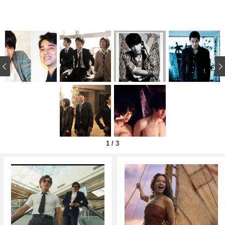
‹
1
/
3