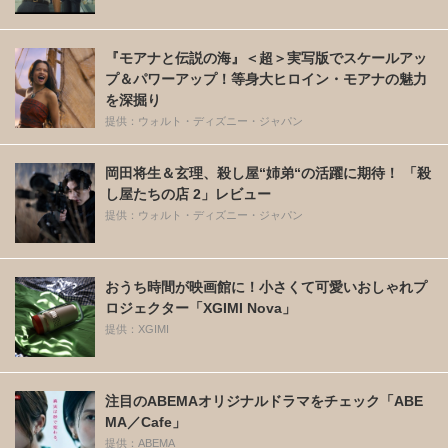
『モアナと伝説の海』＜超＞実写版でスケールアッ
プ＆パワーアップ！等身大ヒロイン・モアナの魅力
を深掘り
提供：ウォルト・ディズニー・ジャパン
岡田将生＆玄理、殺し屋“姉弟“の活躍に期待！ 「殺
し屋たちの店 2」レビュー
提供：ウォルト・ディズニー・ジャパン
おうち時間が映画館に！小さくて可愛いおしゃれプ
ロジェクター「XGIMI Nova」
提供：XGIMI
注目のABEMAオリジナルドラマをチェック「ABE
MA／Cafe」
提供：ABEMA