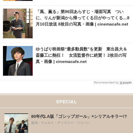
「風、薫る」第96回あらすじ・場面写真 つい
に、りんが新潟から帰ってくる日がやってくる…8
月10日放送 8枚目の写真・画像 | cinemacafe.net
ゆうばり映画祭“最多動員数”を更新 東出昌大＆
斎藤工に熱狂！ 女流監督作に絶賛！ 2枚目の写
真・画像 | cinemacafe.net
Recommended by
SPECIAL
80年代LA版「ゴシップガール」×シリアルキラー!?
提供：ウォルト・ディズニー・ジャパン