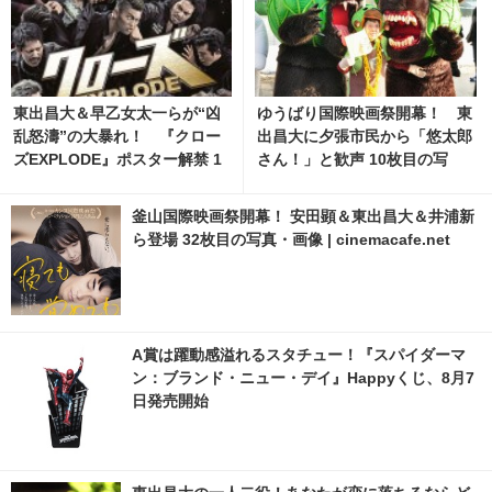
東出昌大＆早乙女太一らが“凶
ゆうばり国際映画祭開幕！ 東
乱怒濤”の大暴れ！ 『クロー
出昌大に夕張市民から「悠太郎
ズEXPLODE』ポスター解禁 1
さん！」と歓声 10枚目の写
枚目の写真・画像 | cinemacaf
真・画像 | cinemacafe.net
e.net
釜山国際映画祭開幕！ 安田顕＆東出昌大＆井浦新
ら登場 32枚目の写真・画像 | cinemacafe.net
A賞は躍動感溢れるスタチュー！『スパイダーマ
ン：ブランド・ニュー・デイ』Happyくじ、8月7
日発売開始