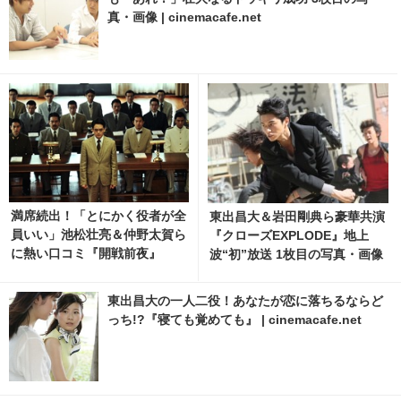
真・画像 | cinemacafe.net
満席続出！「とにかく役者が全
東出昌大＆岩田剛典ら豪華共演
員いい」池松壮亮＆仲野太賀ら
『クローズEXPLODE』地上
に熱い口コミ『開戦前夜』
波“初”放送 1枚目の写真・画像
| cinemacafe.net
東出昌大の一人二役！あなたが恋に落ちるならど
っち!?『寝ても覚めても』 | cinemacafe.net