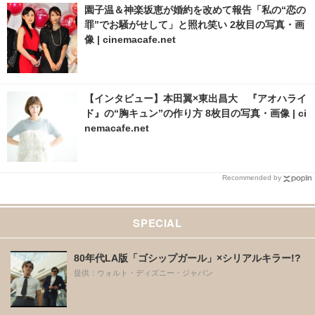
園子温＆神楽坂恵が婚約を改めて報告「私の“恋の
罪”でお騒がせして」と照れ笑い 2枚目の写真・画
像 | cinemacafe.net
【インタビュー】本田翼×東出昌大 『アオハライ
ド』の“胸キュン”の作り方 8枚目の写真・画像 | ci
nemacafe.net
Recommended by
SPECIAL
80年代LA版「ゴシップガール」×シリアルキラー!?
提供：ウォルト・ディズニー・ジャパン