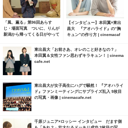
「風、薫る」第96回あらす
【インタビュー】本田翼×東出
じ・場面写真 ついに、りんが
昌大 『アオハライド』の“胸
新潟から帰ってくる日がやって
キュン”の作り方 | cinemacaf
くる…8月10日放送 6枚目の写
e.net
真・画像 | cinemacafe.net
東出昌大「お前さあ、オレのこと好きなの？」
本田翼＆女性ファン思わずキラキュン！ | cinema
cafe.net
東出昌大が女子高生にハグで騒然！ 『アオハライ
ド』ファンミーティングにサプライズ乱入 9枚目
の写真・画像 | cinemacafe.net
千原ジュニア×ロッシー インタビュー だます側
も「あれ？」壮大なるドッキリ成功 3枚目の写