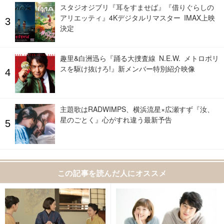
スタジオジブリ『耳をすませば』『借りぐらしの
アリエッティ』4Kデジタルリマスター IMAX上映
決定
趣里&白洲迅ら『踊る大捜査線 N.E.W. メトロポリ
スを駆け抜けろ!』新メンバー特別紹介映像
主題歌はRADWIMPS、横浜流星×広瀬すず『汝、
星のごとく』心がすれ違う最新予告
この記事を読んだ人にオススメ