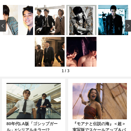
‹
1
/
3
80年代LA版「ゴシップガー
『モアナと伝説の海』＜超＞
ル」×シリアルキラー!?
実写版でスケールアップ＆パ