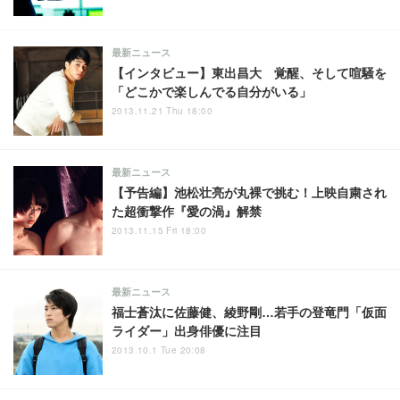
最新ニュース
【インタビュー】東出昌大 覚醒、そして喧騒を
「どこかで楽しんでる自分がいる」
2013.11.21 Thu 18:00
最新ニュース
【予告編】池松壮亮が丸裸で挑む！上映自粛され
た超衝撃作『愛の渦』解禁
2013.11.15 Fri 18:00
最新ニュース
福士蒼汰に佐藤健、綾野剛…若手の登竜門「仮面
ライダー」出身俳優に注目
2013.10.1 Tue 20:08