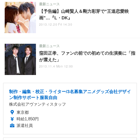
最新ニュース
【予告編】山崎賢人＆剛力彩芽で“王道恋愛映
画”…『L・DK』
2013.12.20 Fri 14:30
最新ニュース
窪田正孝、ファンの前での初めての生演奏に「指
が震えた」
2013.11.4 Mon 12:00
制作・編集・校正・ライター/3名募集アニメグッズ会社デザイ
ン制作サポート服装自由
株式会社アヴァンティスタッフ
東京都
時給1,850円
派遣社員