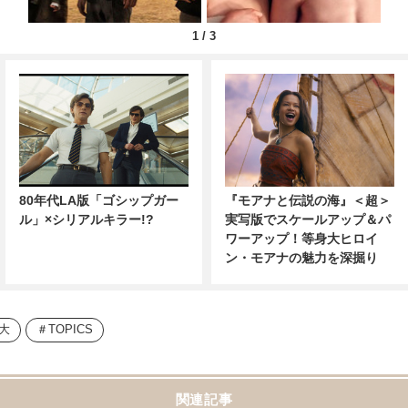
1
/
3
80年代LA版「ゴシップガー
『モアナと伝説の海』＜超＞
ル」×シリアルキラー!?
実写版でスケールアップ＆パ
ワーアップ！等身大ヒロイ
ン・モアナの魅力を深掘り
大
TOPICS
関連記事