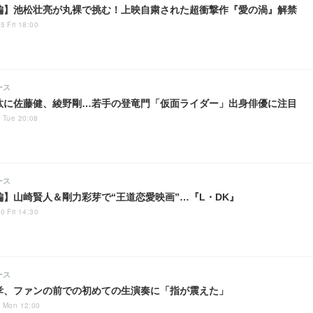
編】池松壮亮が丸裸で挑む！上映自粛された超衝撃作『愛の渦』解禁
5 Fri 18:00
ース
汰に佐藤健、綾野剛…若手の登竜門「仮面ライダー」出身俳優に注目
 Tue 20:08
ース
編】山崎賢人＆剛力彩芽で“王道恋愛映画”…『L・DK』
0 Fri 14:30
ース
孝、ファンの前での初めての生演奏に「指が震えた」
4 Mon 12:00