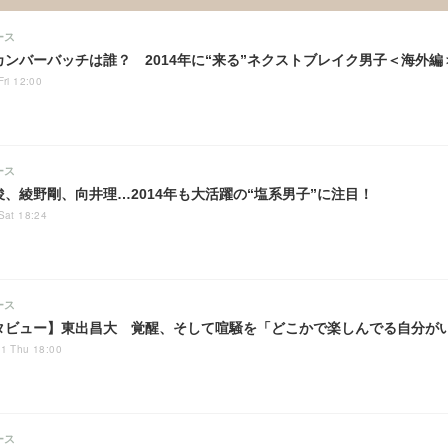
ース
カンバーバッチは誰？ 2014年に“来る”ネクストブレイク男子＜海外編
Fri 12:00
ース
俊、綾野剛、向井理…2014年も大活躍の“塩系男子”に注目！
Sat 18:24
ース
タビュー】東出昌大 覚醒、そして喧騒を「どこかで楽しんでる自分が
1 Thu 18:00
ース