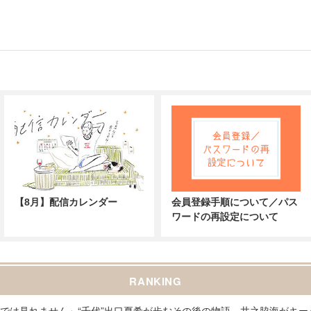
【8月】配信カレンダー
会員登録手順について／パス
ワードの再設定について
RANKING
では見れません」“千代”出口夏希が歩むその後の物語、井之脇海がキ